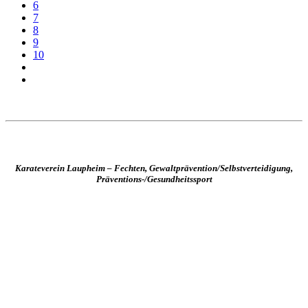
6
7
8
9
10
Karateverein Laupheim – Fechten, Gewaltprävention/Selbstverteidigung,
Präventions-/Gesundheitssport