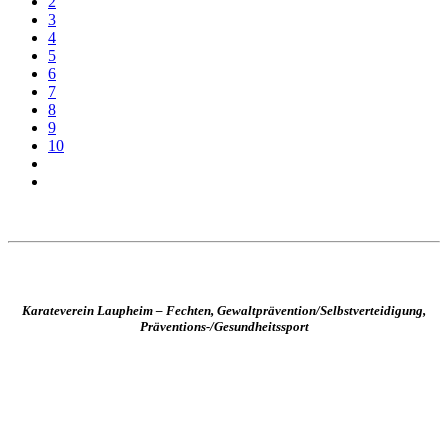
2
3
4
5
6
7
8
9
10
Karateverein Laupheim – Fechten, Gewaltprävention/Selbstverteidigung,
Präventions-/Gesundheitssport